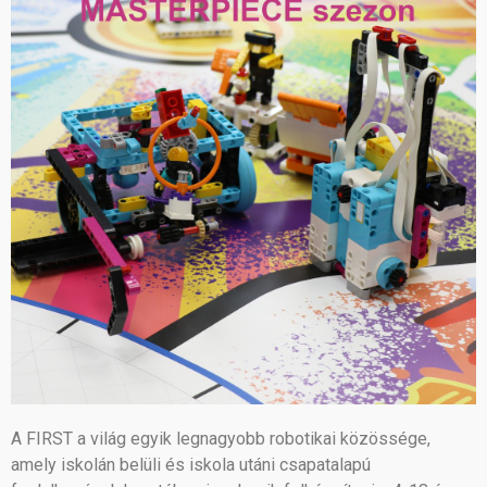
A FIRST a világ egyik legnagyobb robotikai közössége,
amely iskolán belüli és iskola utáni csapatalapú