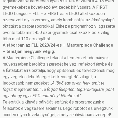
foglalkozások keretében igyekszik felkészíteni a 4-18 éves
gyermekeket a következő évtizedek kihívásaira. A FIRST
LEGO League – FLL – a FIRST és a LEGO által közösen
szervezett olyan verseny, amely kombinálják az élményalapú
oktatást a csapatsportokkal. Ehhez a programhoz világszerte
évente több mint 450 ezer gyermek csatlakozik be a világ
több mint 110 országából.
A táborban az FLL 2023/24-es – Masterpiece Challenge
– témáján megyünk végig.
A Masterpiece Challenge feladat a természettudományok
művészetben betöltött szerepét helyezi reflektorfénybe és
a fiatalokat arra biztatja, hogy építsenek és tervezzenek meg
egy végtelen lehetőségekkel kecsegtető világot, a
legokosabb nemzedéket.
„A jövő egy olyan hely, amit te
fogsz megteremteni! Te fogod felépíteni tégláról-téglára, pont
úgy, ahogy egy LEGO építményt létrehozol.”
Felépítjük a kihívás pályáját, építünk és programozunk a
feladatok elvégzésére alkalmas Lego robotot és elvégzünk
minden olyan tevékenységet, amely a kihívásban szerepel!