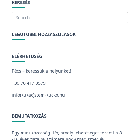
KERESÉS
Search
for:
LEGUTÓBBI HOZZÁSZÓLÁSOK
ELÉRHETŐSÉG
Pécs – keressük a helyünket!
+36 70 417 3579
info(kukac)stem-kucko.hu
BEMUTATKOZÁS
Egy mini közösségi tér, amely lehetőséget teremt a 8
-16 éves fiatalok számára hogy megismerjék,