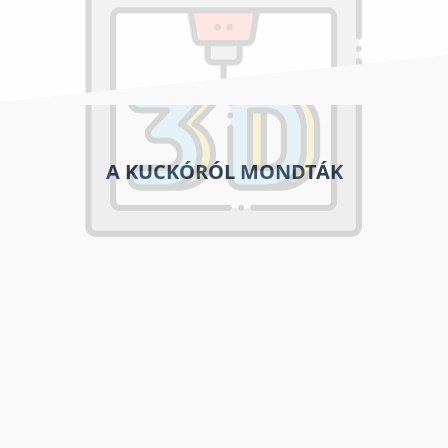
A KUCKÓRÓL MONDTÁK
Köszönöm és egyben hálás
vagyok, hogy nem egy klasszikus
gyerek megőrzőt bonyolítottál a
héten. Gyermekeink sok tudást
kaptak, hasznosan töltötték a
napjaikat, szívesen indultak el a