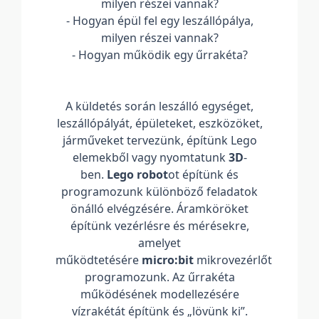
milyen részei vannak?
- Hogyan épül fel egy leszállópálya,
milyen részei vannak?
- Hogyan működik egy űrrakéta?
A küldetés során leszálló egységet,
leszállópályát, épületeket, eszközöket,
járműveket tervezünk, építünk Lego
elemekből vagy nyomtatunk
3D
-
ben.
Lego robot
ot építünk és
programozunk különböző feladatok
önálló elvégzésére. Áramköröket
építünk vezérlésre és mérésekre,
amelyet
működtetésére
micro:bit
mikrovezérlőt
programozunk. Az űrrakéta
működésének modellezésére
vízrakétát építünk és „lövünk ki”.