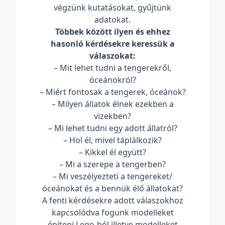
végzünk kutatásokat, gyűjtünk
adatokat.
Többek között ilyen és ehhez
hasonló kérdésekre keressük a
válaszokat:
– Mit lehet tudni a tengerekről,
óceánokról?
– Miért fontosak a tengerek, óceánok?
– Milyen állatok élnek ezekben a
vizekben?
– Mi lehet tudni egy adott állatról?
– Hol él, mivel táplálkozik?
– Kikkel él együtt?
– Mi a szerepe a tengerben?
– Mi veszélyezteti a tengereket/
óceánokat és a bennük élő állatokat?
A fenti kérdésekre adott válaszokhoz
kapcsolódva fogunk modelleket
építeni Lego-ból illetve modelleket