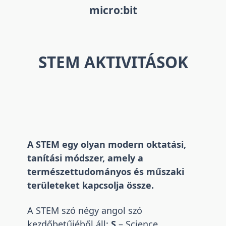
micro:bit
STEM AKTIVITÁSOK
A STEM egy olyan modern oktatási,
tanítási módszer, amely a
természettudományos és műszaki
területeket kapcsolja össze.
A STEM szó négy angol szó
kezdőbetűjéből áll:
S
– Science