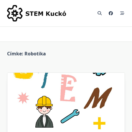
Skip
to
content
Címke:
Robotika